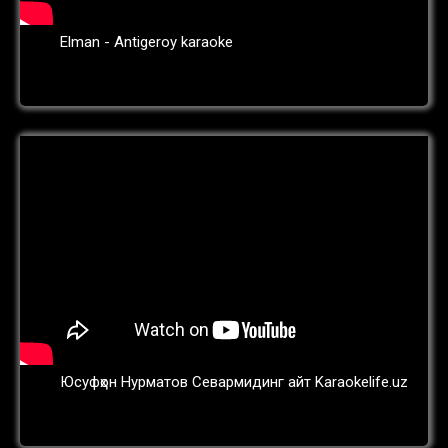
Elman - Antigeroy karaoke
Юсуфҳон Нурматов Севармидинг айт Karaokelife.uz