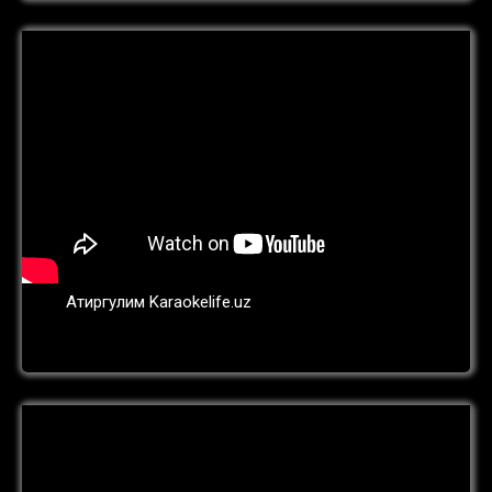
Атиргулим Karaokelife.uz