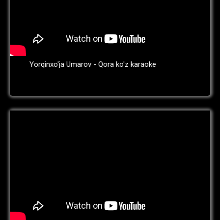
Yorqinxo'ja Umarov - Qora ko'z karaoke