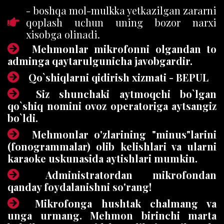
- boshqa mol-mulkka yetkazilgan zararni
qoplash uchun uning bozor narxi
xisobga olinadi.
Mehmonlar mikrofonni olgandan to
adminga qaytarulgunicha javobgardir.
Qo`shiqlarni qidirish xizmati - BEPUL
Siz shunchaki aytmoqchi bo`lgan
qo`shiq nomini ovoz operatoriga aytsangiz
bo`ldi.
Mehmonlar o'zlarining "minus"larini
(fonogrammalar) olib kelishlari va ularni
karaoke uskunasida aytishlari mumkin.
Administratordan mikrofondan
qanday foydalanishni so'rang!
Mikrofonga hushtak chalmang va
unga urmang. Mehmon birinchi marta