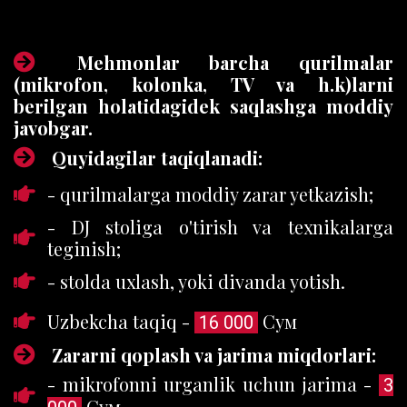
Mehmonlar barcha qurilmalar
(mikrofon, kolonka, TV va h.k)larni
berilgan holatidagidek saqlashga moddiy
javobgar.
Quyidagilar taqiqlanadi:
- qurilmalarga moddiy zarar yetkazish;
- DJ stoliga o'tirish va texnikalarga
teginish;
- stolda uxlash, yoki divanda yotish.
Uzbekcha taqiq -
Сум
16 000
Zararni qoplash va jarima miqdorlari:
- mikrofonni urganlik uchun jarima -
3
Сум