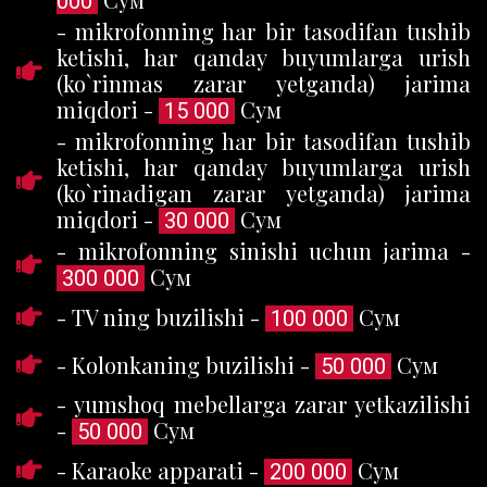
000
- mikrofonning har bir tasodifan tushib
ketishi, har qanday buyumlarga urish
(ko`rinmas zarar yetganda) jarima
miqdori -
Сум
15 000
- mikrofonning har bir tasodifan tushib
ketishi, har qanday buyumlarga urish
(ko`rinadigan zarar yetganda) jarima
miqdori -
Сум
30 000
- mikrofonning sinishi uchun jarima -
Сум
300 000
- TV ning buzilishi -
Сум
100 000
- Kolonkaning buzilishi -
Сум
50 000
- yumshoq mebellarga zarar yetkazilishi
-
Сум
50 000
- Karaoke apparati -
Сум
200 000